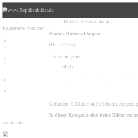
Home
/
Serpentes, Schlangen
/ Boidae, Riesenschlangen
Registrierte Benutzer
Boidae, Riesenschlangen
»
Home
»
Suchen
(Hits: 32767)
»
Password vergessen
Unterkategorien
»
Impressum
»
Boa
(432)
Datenschutzerklärung
Boa Constrictor
,
Corallus
,
Condoia
,
Epicrat
Madagaskarboas
,
Trachyboa Boulengeri
,
T
»
Bambus Bilder
Sonstige
,
Erycinae, Sandboas
,
Eunectes, A
»
Bambuspflanzen
»
Unser RSS Feed
Gefunden: 0 Bild(er) auf 0 Seite(n). Angezeigt
In dieser Kategorie sind keine Bilder vorh
Zufallsbild