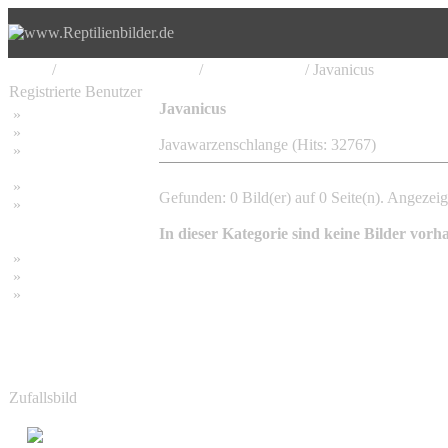
Home
/
Serpentes, Schlangen
/
Acrochordidae
/ Javanicus
Registrierte Benutzer
Javanicus
»
Home
»
Suchen
Javawarzenschlange (Hits: 32767)
»
Password vergessen
»
Impressum
Gefunden: 0 Bild(er) auf 0 Seite(n). Angezeigt
»
Datenschutzerklärung
In dieser Kategorie sind keine Bilder vorh
»
Bambus Bilder
»
Bambuspflanzen
»
Unser RSS Feed
Zufallsbild