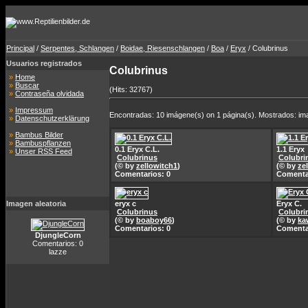
Principal
/
Serpentes, Schlangen
/
Boidae, Riesenschlangen
/
Boa
/
Eryx
/ Colubrinus
Usuarios registrados
Colubrinus
»
Home
»
Buscar
(Hits: 32767)
»
Contraseña olvidada
»
Impressum
Encontradas: 10 imágene(s) on 1 página(s). Mostrados: im
»
Datenschutzerklärung
»
Bambus Bilder
»
Bambuspflanzen
0.1 Eryx C.L.
1.1 Eryx
»
Unser RSS Feed
Colubrinus
Colubri
(© by
zellowitch1
)
(© by
ze
Comentarios: 0
Comenta
Imagen aleatoria
eryx c
Eryx C.
Colubrinus
Colubri
(© by
boaboy66
)
(© by
ka
Comentarios: 0
Comenta
DjungleCorn
Comentarios: 0
lazze