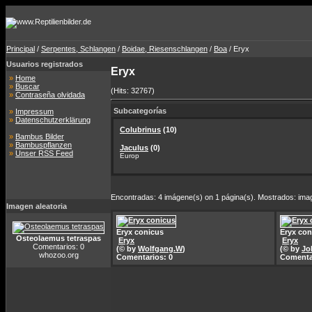
Principal
/
Serpentes, Schlangen
/
Boidae, Riesenschlangen
/
Boa
/ Eryx
Usuarios registrados
Eryx
»
Home
»
Buscar
(Hits: 32767)
»
Contraseña olvidada
Subcategorías
»
Impressum
»
Datenschutzerklärung
Colubrinus
(10)
»
Bambus Bilder
»
Bambuspflanzen
Jaculus
(0)
»
Unser RSS Feed
Europ
Encontradas: 4 imágene(s) on 1 página(s). Mostrados: imag
Imagen aleatoria
Eryx conicus
Eryx con
Osteolaemus tetraspas
Eryx
Eryx
Comentarios: 0
(© by
Wolfgang.W
)
(© by
Jo
whozoo.org
Comentarios: 0
Comenta