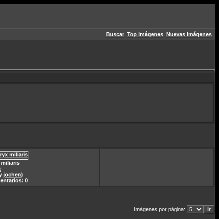
Buscar
Top imágenes
Nuevas imágenes
 miliaris
x
by
jochen
)
ntarios: 0
Imágenes por página: