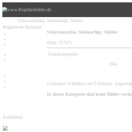
Home
/ Scincomorpha, Skinkartige, Skinke
Registrierte Benutzer
Scincomorpha, Skinkartige, Skinke
»
Home
»
Suchen
(Hits: 32767)
»
Password vergessen
Unterkategorien
»
Impressum
»
Scincidae, Skinke, Glattechsen
(84)
Datenschutzerklärung
»
Bambus Bilder
»
Bambuspflanzen
Gefunden: 0 Bild(er) auf 0 Seite(n). Angezeigt
»
Unser RSS Feed
In dieser Kategorie sind keine Bilder vorh
Zufallsbild