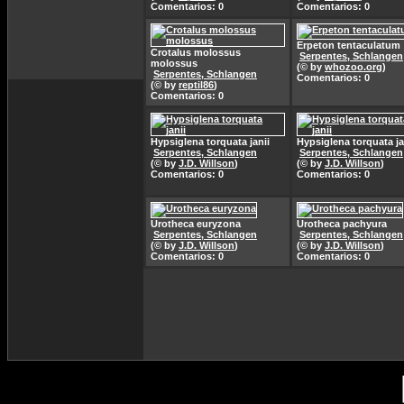
Comentarios: 0
Comentarios: 0
Erpeton tentaculatum
Crotalus molossus
Serpentes, Schlangen
molossus
(© by
whozoo.org
)
Serpentes, Schlangen
Comentarios: 0
(© by
reptil86
)
Comentarios: 0
Hypsiglena torquata janii
Hypsiglena torquata ja
Serpentes, Schlangen
Serpentes, Schlangen
(© by
J.D. Willson
)
(© by
J.D. Willson
)
Comentarios: 0
Comentarios: 0
Urotheca euryzona
Urotheca pachyura
Serpentes, Schlangen
Serpentes, Schlangen
(© by
J.D. Willson
)
(© by
J.D. Willson
)
Comentarios: 0
Comentarios: 0