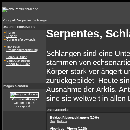
Principal
/ Serpentes, Schlangen
Usuarios registrados
Serpentes, Sch
»
Home
»
Buscar
»
Contraseña olvidada
»
Impressum
»
Datenschutzerklärung
Schlangen sind eine Unte
»
Bambus Bilder
stammen von echsenartig
»
Bambuspflanzen
»
Unser RSS Feed
Körper stark verlängert u
zurückgebildet. Heute si
Imagen aleatoria
Ausnahme der Arktis, Ant
sind sie weltweit in alle
Pogona vitticeps
Comentarios: 0
cityspeeder
Subcategorías
Boidae, Riesenschlangen
(1099)
,
Boa
Python
Viperidae - Vipern
(1228)