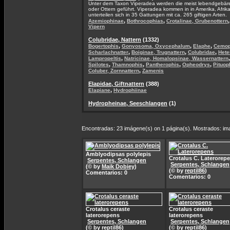
Unter dem Taxon Viperadea werden die meist lebendgebären
oder Ottern geführt. Viperadea kommen in in Amerika, Afrik
unterteilen sich in 35 Gattungen mit ca. 265 giftigen Arten.
,
,
Azemiophinae
Bothrocophias
Crotalinae, Grubenottern
Vipern
Colubridae, Nattern
(1332)
,
,
,
Bogertophis
Gonyosoma, Oxycephalum
Elaphe
Cemop
,
,
,
Scharlachnatter
Boiginae, Trugnattern
Colubridae
Hete
,
Lampropeltis
Natricinae, Homalopsinae, Wassernattern
,
,
,
,
Spilotes
Thamnophis
Pantherophis
Opheodrys
Pituop
,
Coluber, Zornnattern
Zamenis
Elapidae, Giftnattern
(388)
,
Elapiane
Hydrophiinae
Hydropheinae, Seeschlangen
(1)
Encontradas: 23 imágene(s) on 1 página(s). Mostrados: im
Amblyodipsas polylepis
Crotalus C. Laterorep
Serpentes, Schlangen
Serpentes, Schlangen
(© by
Maik Dobiey
)
(© by
reptil86
)
Comentarios: 0
Comentarios: 0
Crotalus ceraste
Crotalus ceraste
laterorepens
laterorepens
Serpentes, Schlangen
Serpentes, Schlangen
(© by
reptil86
)
(© by
reptil86
)