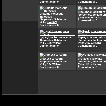
Comentarios: 0
Comentarios: 0
Erpeton tentaculatum
Crotalus molossus
Serpentes, Schlangen
molossus
(© by
whozoo.org
)
Serpentes, Schlangen
Comentarios: 0
(© by
reptil86
)
Comentarios: 0
Hypsiglena torquata janii
Hypsiglena torquata ja
Serpentes, Schlangen
Serpentes, Schlangen
(© by
J.D. Willson
)
(© by
J.D. Willson
)
Comentarios: 0
Comentarios: 0
Urotheca euryzona
Urotheca pachyura
Serpentes, Schlangen
Serpentes, Schlangen
(© by
J.D. Willson
)
(© by
J.D. Willson
)
Comentarios: 0
Comentarios: 0