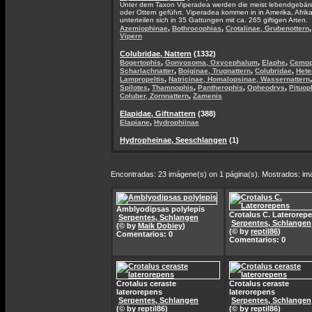
Unter dem Taxon Viperadea werden die meist lebendgebären
oder Ottern geführt. Viperadea kommen in in Amerika, Afrik
unterteilen sich in 35 Gattungen mit ca. 265 giftigen Arten.
,
,
Azemiophinae
Bothrocophias
Crotalinae, Grubenottern
Vipern
Colubridae, Nattern
(1332)
,
,
,
Bogertophis
Gonyosoma, Oxycephalum
Elaphe
Cemop
,
,
,
Scharlachnatter
Boiginae, Trugnattern
Colubridae
Hete
,
Lampropeltis
Natricinae, Homalopsinae, Wassernattern
,
,
,
,
Spilotes
Thamnophis
Pantherophis
Opheodrys
Pituop
,
Coluber, Zornnattern
Zamenis
Elapidae, Giftnattern
(388)
,
Elapiane
Hydrophiinae
Hydropheinae, Seeschlangen
(1)
Encontradas: 23 imágene(s) on 1 página(s). Mostrados: im
Amblyodipsas polylepis
Crotalus C. Laterorep
Serpentes, Schlangen
Serpentes, Schlangen
(© by
Maik Dobiey
)
(© by
reptil86
)
Comentarios: 0
Comentarios: 0
Crotalus ceraste
Crotalus ceraste
laterorepens
laterorepens
Serpentes, Schlangen
Serpentes, Schlangen
(© by
reptil86
)
(© by
reptil86
)