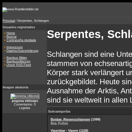
Principal
/ Serpentes, Schlangen
Usuarios registrados
Serpentes, Sch
»
Home
»
Buscar
»
Contraseña olvidada
»
Impressum
»
Datenschutzerklärung
Schlangen sind eine Unte
»
Bambus Bilder
stammen von echsenartig
»
Bambuspflanzen
»
Unser RSS Feed
Körper stark verlängert u
zurückgebildet. Heute si
Imagen aleatoria
Ausnahme der Arktis, Ant
sind sie weltweit in alle
pogona vitticeps
Comentarios: 0
Legolas
Subcategorías
Boidae, Riesenschlangen
(1099)
,
Boa
Python
Viperidae - Vipern
(1228)