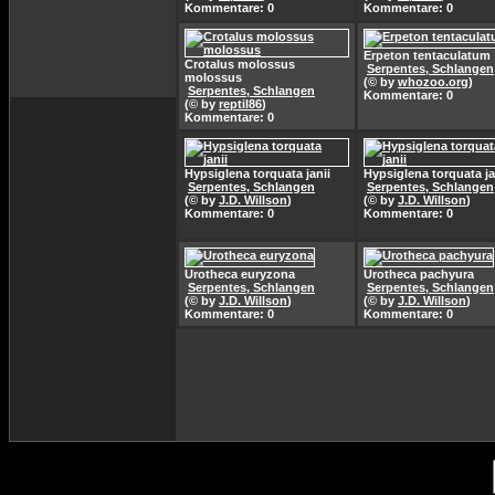
Kommentare: 0
Kommentare: 0
Erpeton tentaculatum
Crotalus molossus
Serpentes, Schlangen
molossus
(© by
whozoo.org
)
Serpentes, Schlangen
Kommentare: 0
(© by
reptil86
)
Kommentare: 0
Hypsiglena torquata janii
Hypsiglena torquata ja
Serpentes, Schlangen
Serpentes, Schlangen
(© by
J.D. Willson
)
(© by
J.D. Willson
)
Kommentare: 0
Kommentare: 0
Urotheca euryzona
Urotheca pachyura
Serpentes, Schlangen
Serpentes, Schlangen
(© by
J.D. Willson
)
(© by
J.D. Willson
)
Kommentare: 0
Kommentare: 0