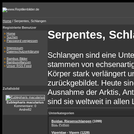
Home
/ Serpentes, Schlangen
Registrierte Benutzer
Serpentes, Sch
»
Home
»
Suchen
»
Password vergessen
»
Impressum
»
Datenschutzerklärung
Schlangen sind eine Unte
»
Bambus Bilder
stammen von echsenartig
»
Bambuspflanzen
»
Unser RSS Feed
Körper stark verlängert u
zurückgebildet. Heute si
Zufallsbild
Ausnahme der Arktis, Ant
sind sie weltweit in alle
Eublepharis macularius
Kommentare: 0
Andre82
Unterkategorien
Boidae, Riesenschlangen
(1099)
,
Boa
Python
Viperidae - Vipern
(1228)