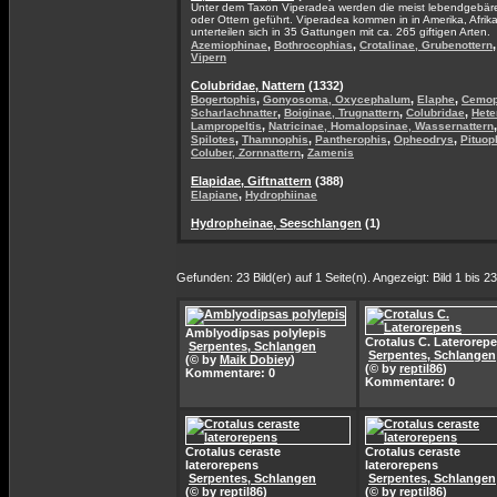
Unter dem Taxon Viperadea werden die meist lebendgebären
oder Ottern geführt. Viperadea kommen in in Amerika, Afrik
unterteilen sich in 35 Gattungen mit ca. 265 giftigen Arten.
,
,
Azemiophinae
Bothrocophias
Crotalinae, Grubenottern
Vipern
Colubridae, Nattern
(1332)
,
,
,
Bogertophis
Gonyosoma, Oxycephalum
Elaphe
Cemop
,
,
,
Scharlachnatter
Boiginae, Trugnattern
Colubridae
Hete
,
Lampropeltis
Natricinae, Homalopsinae, Wassernattern
,
,
,
,
Spilotes
Thamnophis
Pantherophis
Opheodrys
Pituop
,
Coluber, Zornnattern
Zamenis
Elapidae, Giftnattern
(388)
,
Elapiane
Hydrophiinae
Hydropheinae, Seeschlangen
(1)
Gefunden: 23 Bild(er) auf 1 Seite(n). Angezeigt: Bild 1 bis 23
Amblyodipsas polylepis
Crotalus C. Laterorep
Serpentes, Schlangen
Serpentes, Schlangen
(© by
Maik Dobiey
)
(© by
reptil86
)
Kommentare: 0
Kommentare: 0
Crotalus ceraste
Crotalus ceraste
laterorepens
laterorepens
Serpentes, Schlangen
Serpentes, Schlangen
(© by
reptil86
)
(© by
reptil86
)