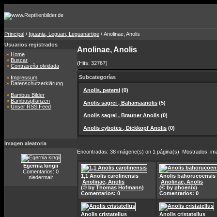
Principal
/
Iguania, Leguan, Leguanartige
/ Anolinae, Anolis
Usuarios registrados
Anolinae, Anolis
»
Home
»
Buscar
(Hits: 32767)
»
Contraseña olvidada
Subcategorías
»
Impressum
»
Datenschutzerklärung
Anolis, petersi
(0)
»
Bambus Bilder
»
Bambuspflanzen
Anolis sagrei , Bahamaanolis
(5)
»
Unser RSS Feed
Anolis sagrei , Brauner Anolis
(0)
Anolis cybotes , Dickkopf Anolis
(0)
Imagen aleatoria
Encontradas: 38 imágene(s) on 1 página(s). Mostrados: im
Egernia kingii
Comentarios: 0
1,1 Anolis carolinensis
Anolis bahorucoensis
niedermair
Anolinae, Anolis
Anolinae, Anolis
(© by
Thomas Hofmann
)
(© by
phoenix
)
Comentarios: 0
Comentarios: 0
Anolis cristatellus
Anolis cristatellus