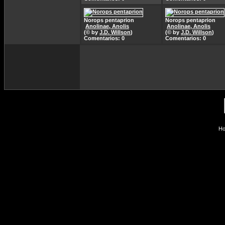
Norops pentaprion
Norops pentaprion
Anolinae, Anolis
Anolinae, Anolis
(© by
J.D. Willson
)
(© by
J.D. Willson
)
Comentarios: 0
Comentarios: 0
Ho